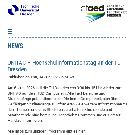
NEWS
News
B
B
About cfaed
Vac
As
B
B
UNITAG – Hochschulinfor­mationstag an der TU
People & Institutions
Me
Mot
IT
B
B
B
B
B
B
B
B
B
B
B
B
Dresden
Op
App
Research & Projects
&
Su
cfa
Cha
Ca
Ab
Ab
Ab
Ab
Ab
Ab
Ab
Ho
Ho
Dr.
Tw
We
B
B
B
Published on
Thu, 04 Jun 2026
in NEWS
Cal
Ap
Dresden Center for Nanoanalysis
Gr
of
Na
Us
Us
Us
Us
Ne
St
Ne
Pro
Res
Sil
Na
In
In
In
Wo
Su
We
Ab
We
B
B
B
Am 6. Juni 2026 lädt die TU Dresden von 9:30 bis 15 Uhr wieder zum
-
Co
De
Sta
/
Te
Re
Re
Kö
Sp
Public Relations
&
Na
Co
on
Sc
Ho
EF
20
B
UNITAG auf dem TUD Campus ein. Alle Fachbereiche und
Vis
Full
Con
-
Gr
Co
Ne
Ne
Te
Studiengänge präsentieren sich. Die beste Gelegenheit, sich über die
Pub
Im
Pa
In
In
In
Res
Mi
Pr
Wo
Sp
Research Training Group 2767
Inf
EM
Pr
vielfältigen Studiengänge zu infomieren viele weitere Informationen zu
&
Me
He
Re
Det
Re
Gr
Gr
Pr
Sy
pr
Eq
Microelectronics Academy (DMA)
Rel
B
den Themen rund ums Studieren zu erhalten. Studierende und
Mis
Mitarbeitende sind bereit, ins Gespräch zu kommen und aus erster
Cha
Gr
Ne
Re
Re
Col
Me
Me
Exc
Re
Ca
Ov
Ov
Ph
Or
Pr
DF
20
/
Events
Eve
B
Hand zu informieren.
cfa
of
Te
Te
Gr
Re
Clu
Pa
Pa
Go
Go
an
Ke
Re
Pro
Mi
Pre
Inf
cfa
Alle Infos zum üppigen Programm gibt es hier:
Exe
Ass
Em
Sin
Re
Sta
Gr
Pub
Pub
ph
+
+
Po
ta
Pa
wit
an