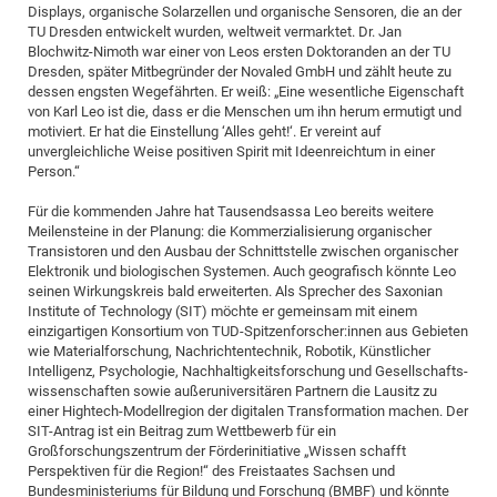
Displays, organische Solarzellen und organische Sensoren, die an der
CP
DC
TU Dresden entwickelt wurden, weltweit vermarktet. Dr. Jan
Blochwitz-Nimoth war einer von Leos ersten Doktoranden an der TU
Pro
Dresden, später Mitbegründer der Novaled GmbH und zählt heute zu
dessen engsten Wegefährten. Er weiß: „Eine wesentliche Eigenschaft
von Karl Leo ist die, dass er die Menschen um ihn herum ermutigt und
DF
motiviert. Er hat die Einstellung ‘Alles geht!‘. Er vereint auf
Pro
unvergleichliche Weise positiven Spirit mit Ideenreichtum in einer
Person.“
Sk
in
Für die kommenden Jahre hat Tausendsassa Leo bereits weitere
Meilensteine in der Planung: die Kommerzialisierung organischer
3D
Transistoren und den Ausbau der Schnittstelle zwischen organischer
Elektronik und biologischen Systemen. Auch geografisch könnte Leo
seinen Wirkungskreis bald erweiterten. Als Sprecher des Saxonian
DF
Institute of Technology (SIT) möchte er gemeinsam mit einem
einzigartigen Konsortium von TUD-Spitzenforscher:innen aus Gebieten
Gr
wie Materialforschung, Nachrichtentechnik, Robotik, Künstlicher
Intelligenz, Psychologie, Nachhaltigkeitsforschung und Gesellschafts-
wissenschaften sowie außeruniversitären Partnern die Lausitz zu
BM
einer Hightech-Modellregion der digitalen Transformation machen. Der
Pro
SIT-Antrag ist ein Beitrag zum Wettbewerb für ein
Großforschungszentrum der Förderinitiative „Wissen schafft
Perspektiven für die Region!“ des Freistaates Sachsen und
EF
Bundesministeriums für Bildung und Forschung (BMBF) und könnte