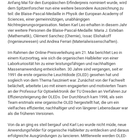
Anfang Mai für den Europäischen Erfinderpreis nominiert wurde, wird
of
Vor
DN
dem Spitzenforscher nun eine weitere besondere Auszeichnung zu
teil: die Blaise-Pascal-Medaille in Physik der European Academy of
Ne
Res
EM
Sciences, einer gemeinnützigen, unabhängigen
Dy
Pa
20
Nichtregierungsorganisation. Neben Karl Leo erhalten in diesem Jahr
vier weitere Personen die Blaise-Pascal-Medaille: Maria J. Esteban
DF
Nan
(Mathematik), Clément Sanchez (Chemie), Issac Elishakoff
Cha
CR
Pro
Ko
(Ingenieurwesen) und Andrea Ferrari (Materialwissenschaften).
of
91
wit
Im Rahmen der Online-Preisverleihung am 21. Mai berichtet Leo in
Or
(H
einem Kurzvortrag, wie sich die organischen Halbleiter von einer
GR
20
Laborkuriosität hin zu einer leistungsfähigen und nachhaltigen
De
27
EU
Massenanwendung entwickelten. 30 Jahre sind vergangen, seit er
1991 die erste organische Leuchtdiode (OLED) gesehen hat und
Bio
sogleich von dem Thema fasziniert war. Zunächst von der Fachwelt
Cha
Sy
DF
20
belächelt, arbeitete Leo mit einem engagierten und motivierten Team
an der Professur für Optoelektronik der TU Dresden an Verfahren zur
of
Pa
Pro
1st
Effizienzsteigerung der OLEDs. Der Durchbruch kam 1998, als sein
Pr
wit
DN
Team erstmals eine organische OLED hergestellt hat, die um ein
vielfaches effizienter, nachhaltiger und von längerer Lebensdauer war
De
SP
als die früheren Versionen.
21
20
Von da an ging es steil bergauf und Karl Leo wurde nicht müde, neue
Gr
Anwendungsfelder für organische Halbleiter zu entdecken und daraus
erfolgreiche Ausgründungen zu lancieren. Mittlerweile werden OLED-
IM
Op