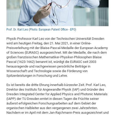
Dis
Bo
Me
Ele
Mo
Pub
Pub
Pub
Vis
201
Inv
Or
Jus
Jus
La
Pub
TR
Mic
Sci
Reg
Lec
Te
Ma
Pub
Va
Te
Co
ES
Gu
20
&
/
Ov
St
404
Im
Ser
Pr
cfa
-
Co
Ne
St
Pro
Par
Po
Re
Re
Go
ta
Re
Op
A0
20
Con
Pr
Off
Cha
Cha
Mo
On
Pub
Pub
Th
Va
Co
Ins
Pa
Ap
Ap
+
Pos
Ele
cfa
Prof. Dr. Karl Leo (Photo: European Patent Office - EPO)
of
Gr
Va
Pr
Co
Ne
Jus
Re
Tr
DF
Mi
Do
Imp
Se
Physik-Professor Karl Leo von der Technischen Universität Dresden
Inf
cfa
Kn
Col
Co
Va
Bi
Re
Re
an
Pro
Pro
Sy
wird am heutigen Freitag, den 21. Mai 2021, in einer Online-
Ser
Re
Ba
Ne
Co
Pr
Det
Ab
Preisverleihung mit der Blaise-Pascal-Medaille der European Academy
As
Ac
Ac
Re
Vi
wit
Me
Sp
of Sciences (EURASC) ausgezeichnet. Mit der Medaille, die nach dem
Gr
Sy
Det
Te
me
Cir
Ap
In
Eve
TR
20
Re
großen französischen Mathematiker-Physiker-Philosophen Blaise
DC
Pascal (1623-1662) benannt ist, würdigt die EURASC seit 2003
Le
Co
Co
Pu
Pu
404
FC
Ab
Se
herausragende und nachgewiesen persönliche Beiträge in
Cha
Det
To
Co
Ch
Pa
Te
C0
Pro
Wissenschaft und Technologie sowie die Förderung von
Us
Spitzenleistungen in Forschung und Lehre.
of
In
Act
20
Vis
Up
Mo
AM
Co
Pr
DF
3rd
Es ist bereits die dritte Ehrung innerhalb kürzester Zeit. Prof. Karl Leo,
Con
Eve
Direktor des Instituts für Angewandte Physik (IAP) und Gründer des
Fun
Sy
Pa
Re
Gr
DN
Dresden Integrated Center for Applied Physics and Photonic Materials
Mat
Dr
Ac
(IAPP) der TU Dresden erntet in diesen Tagen die Früchte seiner
äußerst erfolgreichen Forschungsarbeiten auf dem Gebiet der
Or
DF
20
organischen Halbleiter aus den vergangenen zwei Jahrzehnten.
Cha
Nachdem er im April mit dem Jan-Rajchmann-Preis ausgezeichnet und
Pa
Pu
Pro
2n