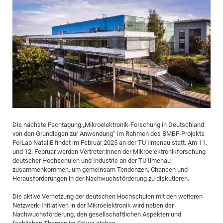
Dis
Bo
Me
Ele
Mo
Pub
Pub
Pub
Vis
201
Inv
Or
Jus
Jus
La
Pub
TR
Mic
Sci
Reg
Lec
Te
Ma
Pub
Va
Te
Co
ES
Gu
20
&
/
Ov
St
404
Im
Ser
Pr
cfa
-
Co
Ne
St
Pro
Par
Po
Re
Re
Go
ta
Re
Op
A0
20
Con
Pr
Off
Cha
Cha
Mo
On
Pub
Pub
Th
Va
Co
Ins
Pa
Ap
Ap
+
Pos
Ele
cfa
of
Gr
Va
Pr
Co
Ne
Jus
Re
Tr
DF
Mi
Do
Imp
Se
Inf
cfa
Kn
Col
Co
Va
Bi
Re
Re
an
Pro
Pro
Sy
Ser
Re
Ba
Ne
Co
Pr
Det
Ab
As
Ac
Ac
Re
Vi
wit
Me
Sp
Gr
Sy
Det
Te
me
Cir
Ap
In
Eve
TR
20
Re
DC
Le
Co
Co
Pu
Pu
404
FC
Die nächste Fachtagung „Mikroelektronik-Forschung in Deutschland:
Ab
Se
von den Grundlagen zur Anwendung“ im Rahmen des BMBF-Projekts
Cha
Det
To
Co
Ch
Pa
Te
C0
Pro
Us
ForLab NataliE findet im Februar 2025 an der TU Ilmenau statt. Am 11.
of
In
Act
20
Vis
und 12. Februar werden Vertreter:innen der Mikroelektronikforschung
Up
deutscher Hochschulen und Industrie an der TU Ilmenau
Mo
AM
Co
Pr
DF
3rd
Con
Eve
zusammenkommen, um gemeinsam Tendenzen, Chancen und
Fun
Sy
Pa
Re
Gr
DN
Herausforderungen in der Nachwuchsförderung zu diskutieren.
Mat
Dr
Ac
Die aktive Vernetzung der deutschen Hochschulen mit den weiteren
Or
Netzwerk-Initiativen in der Mikroelektronik wird neben der
DF
20
Nachwuchsförderung, den gesellschaftlichen Aspekten und
Cha
Pa
Pu
Pro
2n