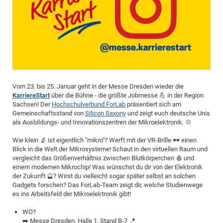
Dis
Bo
Me
Ele
Mo
Pub
Pub
Pub
Vis
201
Inv
Or
Jus
Jus
La
Pub
TR
Mic
Sci
Reg
Lec
Te
Ma
Pub
Va
Te
Co
ES
Gu
20
&
/
Ov
St
404
Im
Ser
Pr
cfa
-
Co
Ne
St
Pro
Par
Po
Re
Re
Go
ta
Re
Op
A0
20
Con
Pr
Off
Cha
Cha
Mo
On
Pub
Pub
Th
Va
Co
Ins
Pa
Ap
Ap
+
Pos
Ele
cfa
of
Gr
Va
Pr
Co
Ne
Jus
Re
Tr
DF
Mi
Do
Imp
Se
Inf
cfa
Kn
Col
Co
Va
Bi
Re
Re
an
Pro
Pro
Sy
Ser
Vom 23. bis 25. Januar geht in der Messe Dresden wieder die
Re
Ba
Ne
Co
Pr
Det
Ab
As
Ac
Ac
Re
Vi
wit
KarriereStart
über die Bühne - die größte Jobmesse 💪 in der Region
Me
Sp
Sachsen! Der
Hochschulverbund ForLab
präsentiert sich am
Gr
Sy
Det
Te
me
Cir
Ap
In
Eve
TR
20
Re
DC
Gemeinschaftsstand von
Silicon Saxony
und zeigt euch deutsche Unis
Le
Co
Co
Pu
Pu
als Ausbildungs- und Innovationszentren der Mikroelektronik. 💠
404
FC
Ab
Se
Cha
Det
To
Co
Ch
Pa
Te
C0
Pro
Us
Wie klein 🔬 ist eigentlich "mikro"? Werft mit der VR-Brille 🕶️ einen
of
Blick in die Welt der Mikrosysteme! Schaut in den virtuellen Raum und
In
Act
20
Vis
Up
vergleicht das Größenverhältnis zwischen Blutkörperchen 🩸 und
Mo
AM
Co
Pr
DF
3rd
einem modernen Mikrochip! Was wünschst du dir von der Elektronik
Con
Eve
der Zukunft 🔮? Wirst du vielleicht sogar später selbst an solchen
Fun
Sy
Pa
Re
Gr
DN
Gadgets forschen? Das ForLab-Team zeigt dir, welche Studienwege
Mat
Dr
Ac
es ins Arbeitsfeld der Mikroelektronik gibt!
Or
DF
20
WO?
Cha
Pa
Pu
Pro
2n
➡️ Messe Dresden, Halle 1, Stand B-7 📍