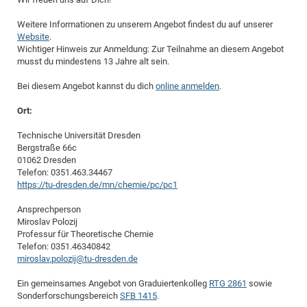
of
Vor
DN
Weitere Informationen zu unserem Angebot findest du auf unserer
Ne
Res
EM
Website
.
Wichtiger Hinweis zur Anmeldung: Zur Teilnahme an diesem Angebot
Dy
Pa
20
musst du mindestens 13 Jahre alt sein.
DF
Nan
Bei diesem Angebot kannst du dich
online anmelden
.
Cha
CR
Pro
Ko
of
91
Ort:
wit
Or
(H
GR
20
Technische Universität Dresden
De
Bergstraße 66c
27
EU
01062 Dresden
Bio
Telefon: 0351.463.34467
https://tu-dresden.de/mn/chemie/pc/pc1
Cha
Sy
DF
20
of
Pa
Pro
1st
Ansprechperson
Miroslav Polozij
Pr
wit
DN
Professur für Theoretische Chemie
De
SP
Telefon: 0351.46340842
miroslav.polozij@tu-dresden.de
21
20
Ein gemeinsames Angebot von Graduiertenkolleg
RTG 2861
sowie
Gr
Sonderforschungsbereich
SFB 1415
.
IM
Op