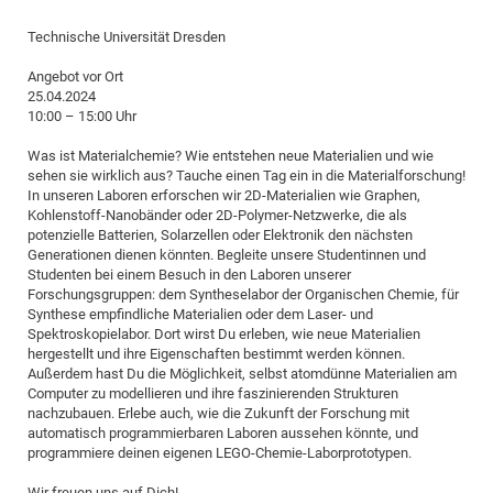
Dis
Bo
Me
Ele
Mo
Pub
Pub
Pub
Vis
201
Inv
Or
Jus
Jus
La
Pub
TR
Mic
Sci
Reg
Lec
Technische Universität Dresden
Te
Ma
Pub
Va
Te
Co
ES
Gu
20
&
/
Ov
St
404
Im
Ser
Angebot vor Ort
Pr
cfa
-
Co
Ne
St
Pro
Par
Po
Re
Re
Go
ta
Re
Op
A0
20
Con
Pr
25.04.2024
Off
Cha
Cha
Mo
On
Pub
Pub
Th
Va
Co
Ins
Pa
Ap
Ap
+
10:00 – 15:00 Uhr
Pos
Ele
cfa
of
Gr
Va
Pr
Co
Ne
Jus
Re
Tr
DF
Mi
Do
Imp
Was ist Materialchemie? Wie entstehen neue Materialien und wie
Se
Inf
cfa
Kn
Col
Co
Va
sehen sie wirklich aus? Tauche einen Tag ein in die Materialforschung!
Bi
Re
Re
an
Pro
Pro
Sy
Ser
In unseren Laboren erforschen wir 2D-Materialien wie Graphen,
Re
Ba
Ne
Co
Pr
Det
Ab
As
Ac
Ac
Re
Vi
wit
Me
Kohlenstoff-Nanobänder oder 2D-Polymer-Netzwerke, die als
Sp
potenzielle Batterien, Solarzellen oder Elektronik den nächsten
Gr
Sy
Det
Te
me
Cir
Ap
In
Eve
TR
20
Re
DC
Generationen dienen könnten. Begleite unsere Studentinnen und
Le
Co
Co
Pu
Pu
404
FC
Studenten bei einem Besuch in den Laboren unserer
Ab
Se
Forschungsgruppen: dem Syntheselabor der Organischen Chemie, für
Cha
Det
To
Co
Ch
Pa
Te
C0
Pro
Us
Synthese empfindliche Materialien oder dem Laser- und
of
In
Act
20
Spektroskopielabor. Dort wirst Du erleben, wie neue Materialien
Vis
Up
hergestellt und ihre Eigenschaften bestimmt werden können.
Mo
AM
Co
Pr
DF
3rd
Con
Eve
Außerdem hast Du die Möglichkeit, selbst atomdünne Materialien am
Fun
Sy
Pa
Re
Computer zu modellieren und ihre faszinierenden Strukturen
Gr
DN
nachzubauen. Erlebe auch, wie die Zukunft der Forschung mit
Mat
Dr
Ac
automatisch programmierbaren Laboren aussehen könnte, und
programmiere deinen eigenen LEGO-Chemie-Laborprototypen.
Or
DF
20
Cha
Pa
Pu
Pro
2n
Wir freuen uns auf Dich!