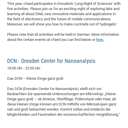
This year, cfaed participates in Dresden's 'Long Night of Sciences' with
CP
DC
five activities. Please join us for an exciting night of exploring labs and
learning all about DNA, new innovative materials and applications in
Pro
the field of electronics and the future of mobile communications.
Moreover, we will show you how to make cocktails out of hydrogels!
DF
Please note that all activities will be held in German. More information
Pro
about the certain events at cfaed you can find below or
here.
Sk
in
DCN - Dresden Center for Nanoanalysis
3D
18:00 Uhr - 22:00 Uhr
Das DCN – Kleine Dinge ganz groß
DF
Gr
Das DCN (Dresden Center for Nanoanalysis) stellt sich vor:
Beobachten Sie spannende Untersuchungen am Mikroskop: „Kleine
Dinge ganz groß – ob Ameise, Obstfliege, Pollenstaub oder Haar, all
BM
diese kleinen Dinge können am DCN mithilfe von Mikroskopen ganz
nah und groß betrachtet werden. Kommt vorbei und entdeckt die
Pro
Möglichkeiten und Faszination der wissenschaftlichen Vergrößerung.“
EF