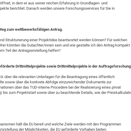
eröffnet, in dem er aus seiner reichen Erfahrung in Grundlagen- und
DFG Project with
2015: 3rd DNS
spekte berichtet. Danach werden unsere Forschungsservices für Sie in
DFG Project withi
2014: 2nd DNS
IMPRS-CPQM Pro
2013: Nanoanalyt
DFG Project Skyr
2013: EUROMAT
r Weg zum wettbewerbsfähigen Antrag.
DFG Großgerät
2013: 1st DNS
d Strukturierung einer Projektidee beantwortet werden können? Für welchen
BMWi Project
2013: Grand Ope
 Wer könnten die Gutachter/innen sein und wie gestalte ich den Antrag kompakt
m Teil der Antragserstellung helfen?
EFRE Project
BMBF Project
geförderte Drittmittelprojekte sowie Drittmittelprojekte in der Auftragsforschung
ck über die relevanten Unterlagen für die Beantragung eines öffentlich
alte sowie über die konkrete Abfolge einzureichender Dokumente zur
mationen über das TUD-interne Procedere bei der Realisierung eines privat
g) bis zum Projektstart sowie über zu beachtende Details, wie der Preiskalkulati
ismen hält die EU bereit und welche Ziele werden mit den Programmen
 Vorstellung der Möglichkeiten, die EU geförderte Vorhaben bieten.