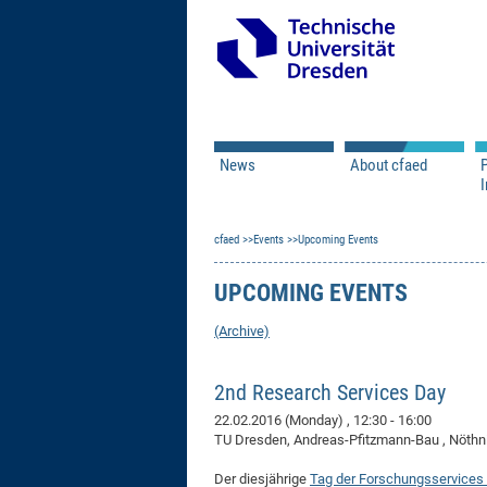
News
About cfaed
I
Vacancies
Motivation & Approac
cfaed
Open Calls
Events
Upcoming Events
Associate Member Appl
Vision & Mission
Executive Board
UPCOMING EVENTS
Program Office
IT
Infrastructure
(Archive)
2nd Research Services Day
22.02.2016 (Monday)
, 12:30 - 16:00
TU Dresden, Andreas-Pfitzmann-Bau , Nöthnit
Der diesjährige
Tag der Forschungsservices