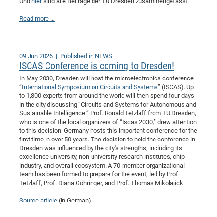
Und
hier
sind alle Beiträge der TU Dresden zusammengefasst.
Read more …
09 Jun 2026
| Published in NEWS
ISCAS Conference is coming to Dresden!
In May 2030, Dresden will host the microelectronics conference
“
International Symposium on Circuits and Systems
” (ISCAS). Up
to 1,800 experts from around the world will then spend four days
in the city discussing “Circuits and Systems for Autonomous and
Sustainable Intelligence.” Prof. Ronald Tetzlaff from TU Dresden,
who is one of the local organizers of “Iscas 2030,” drew attention
to this decision. Germany hosts this important conference for the
first time in over 50 years. The decision to hold the conference in
Dresden was influenced by the city's strengths, including its
excellence university, non-university research institutes, chip
industry, and overall ecosystem. A 70-member organizational
team has been formed to prepare for the event, led by Prof.
Tetzlaff, Prof. Diana Göhringer, and Prof. Thomas Mikolajick.
Source article
(in German)