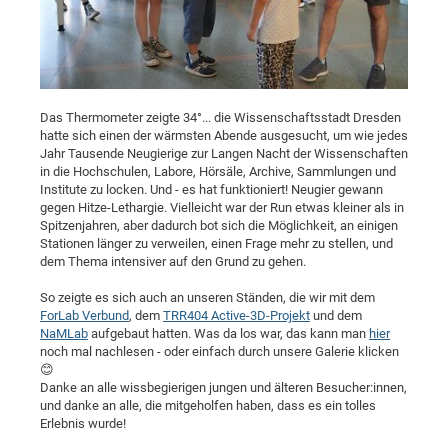
Dis
Bo
Me
Ele
Mo
Pub
Pub
Pub
Vis
201
Inv
Or
Jus
Jus
La
Pub
TR
Mic
Sci
Reg
Lec
Te
Ma
Pub
Va
Te
Co
ES
Gu
20
&
/
Ov
St
404
Im
Ser
Pr
cfa
-
Co
Ne
St
Pro
Par
Po
Re
Re
Go
ta
Re
Op
A0
20
Con
Pr
Off
Cha
Cha
Mo
On
Pub
Pub
Th
Va
Co
Ins
Pa
Ap
Ap
+
Pos
Ele
cfa
Das Thermometer zeigte 34°... die Wissenschaftsstadt Dresden
of
Gr
Va
Pr
Co
Ne
Jus
Re
Tr
DF
Mi
hatte sich einen der wärmsten Abende ausgesucht, um wie jedes
Do
Imp
Se
Jahr Tausende Neugierige zur Langen Nacht der Wissenschaften
Inf
cfa
Kn
Col
Co
Va
Bi
Re
Re
an
Pro
Pro
Sy
Ser
in die Hochschulen, Labore, Hörsäle, Archive, Sammlungen und
Re
Ba
Ne
Co
Pr
Det
Ab
As
Ac
Ac
Re
Vi
Institute zu locken. Und - es hat funktioniert! Neugier gewann
wit
Me
Sp
gegen Hitze-Lethargie. Vielleicht war der Run etwas kleiner als in
Gr
Sy
Det
Te
me
Cir
Ap
In
Eve
TR
20
Re
Spitzenjahren, aber dadurch bot sich die Möglichkeit, an einigen
DC
Le
Co
Co
Stationen länger zu verweilen, einen Frage mehr zu stellen, und
Pu
Pu
404
FC
Ab
Se
dem Thema intensiver auf den Grund zu gehen.
Cha
Det
To
Co
Ch
Pa
Te
C0
Pro
Us
So zeigte es sich auch an unseren Ständen, die wir mit dem
of
In
Act
20
Vis
Up
ForLab Verbund
, dem
TRR404 Active-3D-Projekt
und dem
Mo
AM
Co
Pr
DF
3rd
NaMLab
aufgebaut hatten. Was da los war, das kann man
hier
Con
Eve
noch mal nachlesen - oder einfach durch unsere Galerie klicken
Fun
Sy
Pa
Re
Gr
DN
😊
Mat
Dr
Ac
Danke an alle wissbegierigen jungen und älteren Besucher:innen,
und danke an alle, die mitgeholfen haben, dass es ein tolles
Or
DF
20
Erlebnis wurde!
Cha
Pa
Pu
Pro
2n