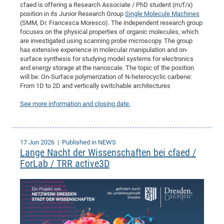
cfaed is offering a Research Associate / PhD student (m/f/x)
CP
DC
position in its Junior Research Group
Single Molecule Machines
(SMM, Dr. Francesca Moresco). The independent research group
Pro
focuses on the physical properties of organic molecules, which
are investigated using scanning probe microscopy. The group
has extensive experience in molecular manipulation and on-
DF
surface synthesis for studying model systems for electronics
Pro
and energy storage at the nanoscale. The topic of the position
will be: On-Surface polymerization of N-heterocyclic carbene:
Sk
From 1D to 2D and vertically switchable architectures
in
See more information and closing date.
3D
DF
17 Jun 2026
| Published in NEWS
Lange Nacht der Wissenschaften bei cfaed /
Gr
ForLab / TRR active3D
BM
Pro
EF