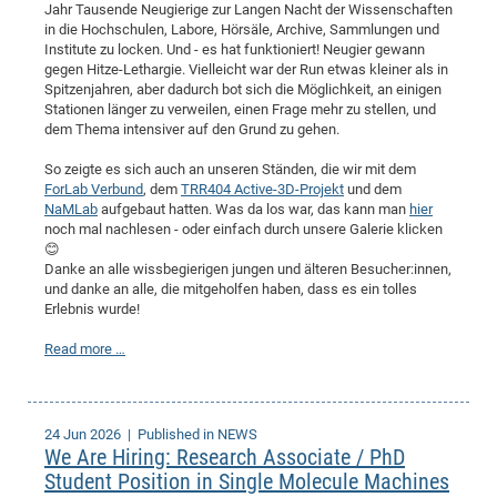
Jahr Tausende Neugierige zur Langen Nacht der Wissenschaften
in die Hochschulen, Labore, Hörsäle, Archive, Sammlungen und
Institute zu locken. Und - es hat funktioniert! Neugier gewann
gegen Hitze-Lethargie. Vielleicht war der Run etwas kleiner als in
Spitzenjahren, aber dadurch bot sich die Möglichkeit, an einigen
Stationen länger zu verweilen, einen Frage mehr zu stellen, und
dem Thema intensiver auf den Grund zu gehen.
So zeigte es sich auch an unseren Ständen, die wir mit dem
ForLab Verbund
, dem
TRR404 Active-3D-Projekt
und dem
NaMLab
aufgebaut hatten. Was da los war, das kann man
hier
noch mal nachlesen - oder einfach durch unsere Galerie klicken
😊
Danke an alle wissbegierigen jungen und älteren Besucher:innen,
und danke an alle, die mitgeholfen haben, dass es ein tolles
Erlebnis wurde!
Read more …
24 Jun 2026
| Published in NEWS
We Are Hiring: Research Associate / PhD
Student Position in Single Molecule Machines