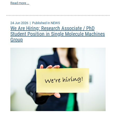
Read more …
of
Vor
DN
Ne
Res
EM
Dy
Pa
20
24 Jun 2026
| Published in NEWS
We Are Hiring: Research Associate / PhD
DF
Nan
Student Position in Single Molecule Machines
Cha
CR
Pro
Ko
Group
of
91
wit
Or
(H
GR
20
De
27
EU
Bio
Cha
Sy
DF
20
of
Pa
Pro
1st
Pr
wit
DN
De
SP
21
20
Gr
IM
Op