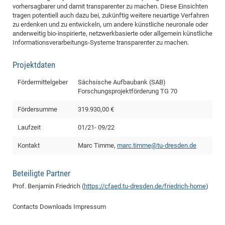
vorhersagbarer und damit transparenter zu machen. Diese Einsichten
of
Vor
DN
tragen potentiell auch dazu bei, zukünftig weitere neuartige Verfahren
Ne
zu erdenken und zu entwickeln, um andere künstliche neuronale oder
Res
EM
anderweitig bio-inspirierte, netzwerkbasierte oder allgemein künstliche
Dy
Pa
20
Informationsverarbeitungs-Systeme transparenter zu machen.
DF
Nan
Projektdaten
Cha
CR
Pro
Ko
of
91
wit
Fördermittelgeber
Sächsische Aufbaubank (SAB)
Forschungsprojektförderung TG 70
Or
(H
GR
20
De
Fördersumme
319.930,00 €
27
EU
Bio
Laufzeit
01/21- 09/22
Cha
Sy
DF
20
Kontakt
Marc Timme,
marc.timme@tu-dresden.de
of
Pa
Pro
1st
Pr
wit
DN
Beteiligte Partner
De
SP
Prof. Benjamin Friedrich (
https://cfaed.tu-dresden.de/friedrich-home
)
21
20
Contacts
Downloads
Impressum
Gr
IM
Op