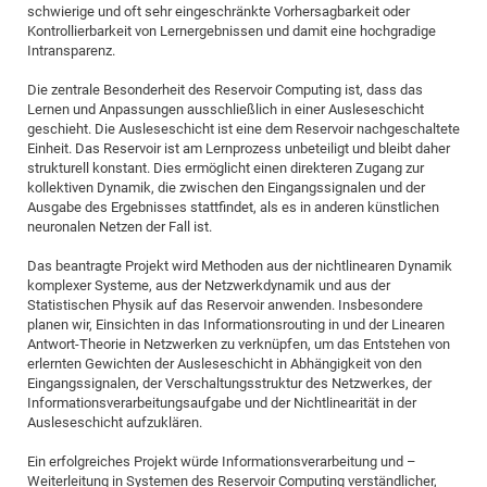
Dis
schwierige und oft sehr eingeschränkte Vorhersagbarkeit oder
Bo
Me
Ele
Mo
Pub
Pub
Pub
Vis
201
Inv
Or
Jus
Jus
La
Pub
TR
Mic
Sci
Kontrollierbarkeit von Lernergebnissen und damit eine hochgradige
Reg
Lec
Intransparenz.
Te
Ma
Pub
Va
Te
Co
ES
Gu
20
&
/
Ov
St
404
Im
Ser
Pr
cfa
-
Co
Ne
St
Pro
Par
Po
Re
Re
Go
ta
Re
Op
A0
20
Con
Die zentrale Besonderheit des Reservoir Computing ist, dass das
Pr
Lernen und Anpassungen ausschließlich in einer Ausleseschicht
Off
Cha
Cha
Mo
On
Pub
Pub
Th
Va
Co
Ins
Pa
Ap
Ap
+
Pos
Ele
cfa
geschieht. Die Ausleseschicht ist eine dem Reservoir nachgeschaltete
of
Gr
Va
Pr
Co
Ne
Jus
Re
Tr
DF
Mi
Einheit. Das Reservoir ist am Lernprozess unbeteiligt und bleibt daher
Do
Imp
Se
strukturell konstant. Dies ermöglicht einen direkteren Zugang zur
Inf
cfa
Kn
Col
Co
Va
Bi
Re
Re
an
Pro
Pro
Sy
Ser
kollektiven Dynamik, die zwischen den Eingangssignalen und der
Re
Ba
Ne
Co
Pr
Det
Ab
As
Ac
Ac
Re
Vi
Ausgabe des Ergebnisses stattfindet, als es in anderen künstlichen
wit
Me
Sp
neuronalen Netzen der Fall ist.
Gr
Sy
Det
Te
me
Cir
Ap
In
Eve
TR
20
Re
DC
Le
Co
Co
Das beantragte Projekt wird Methoden aus der nichtlinearen Dynamik
Pu
Pu
404
FC
Ab
Se
komplexer Systeme, aus der Netzwerkdynamik und aus der
Cha
Det
To
Co
Ch
Pa
Te
C0
Pro
Statistischen Physik auf das Reservoir anwenden. Insbesondere
Us
planen wir, Einsichten in das Informationsrouting in und der Linearen
of
In
Act
20
Vis
Up
Antwort-Theorie in Netzwerken zu verknüpfen, um das Entstehen von
Mo
AM
Co
Pr
DF
3rd
erlernten Gewichten der Ausleseschicht in Abhängigkeit von den
Con
Eve
Eingangssignalen, der Verschaltungsstruktur des Netzwerkes, der
Fun
Sy
Pa
Re
Gr
DN
Informationsverarbeitungsaufgabe und der Nichtlinearität in der
Mat
Dr
Ac
Ausleseschicht aufzuklären.
Or
DF
20
Ein erfolgreiches Projekt würde Informationsverarbeitung und –
Cha
Pa
Pu
Weiterleitung in Systemen des Reservoir Computing verständlicher,
Pro
2n