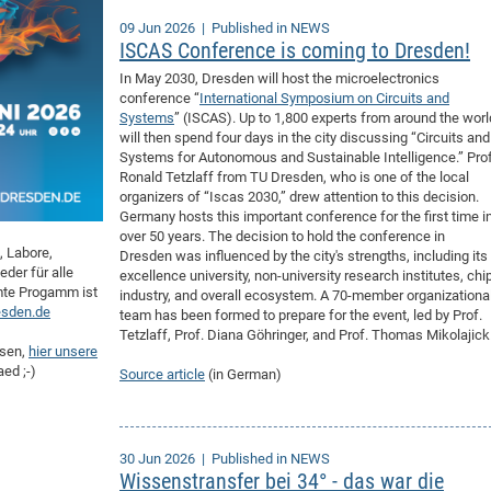
09 Jun 2026
| Published in NEWS
ISCAS Conference is coming to Dresden!
In May 2030, Dresden will host the microelectronics
conference “
International Symposium on Circuits and
Systems
” (ISCAS). Up to 1,800 experts from around the worl
will then spend four days in the city discussing “Circuits and
Systems for Autonomous and Sustainable Intelligence.” Prof
Ronald Tetzlaff from TU Dresden, who is one of the local
organizers of “Iscas 2030,” drew attention to this decision.
Germany hosts this important conference for the first time i
over 50 years. The decision to hold the conference in
, Labore,
Dresden was influenced by the city's strengths, including its
der für alle
excellence university, non-university research institutes, chi
mte Progamm ist
industry, and overall ecosystem. A 70-member organizationa
esden.de
team has been formed to prepare for the event, led by Prof.
Tetzlaff, Prof. Diana Göhringer, and Prof. Thomas Mikolajick
esen,
hier unsere
ed ;-)
Source article
(in German)
30 Jun 2026
| Published in NEWS
Wissenstransfer bei 34° - das war die