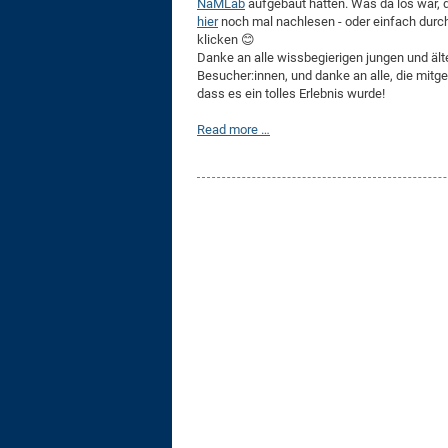
NaMLab
aufgebaut hatten. Was da los war,
hier
noch mal nachlesen - oder einfach durch
klicken 😊
Danke an alle wissbegierigen jungen und ält
Besucher:innen, und danke an alle, die mitg
dass es ein tolles Erlebnis wurde!
Read more …