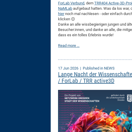
ForLab Verbund
, dem
TRR404 Active-3D-Pro
NaMLab
aufgebaut hatten. Was da los war,
hier
noch mal nachlesen - oder einfach durch
klicken 😊
Danke an alle wissbegierigen jungen und ält
Besucher:innen, und danke an alle, die mitg
dass es ein tolles Erlebnis wurde!
Read more …
17 Jun 2026
| Published in NEWS
Lange Nacht der Wissenschafte
/ ForLab / TRR active3D