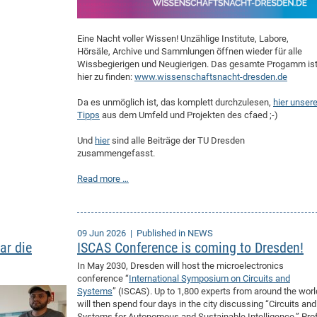
Eine Nacht voller Wissen! Unzählige Institute, Labore,
Hörsäle, Archive und Sammlungen öffnen wieder für alle
Wissbegierigen und Neugierigen. Das gesamte Progamm is
hier zu finden:
www.wissenschaftsnacht-dresden.de
Da es unmöglich ist, das komplett durchzulesen,
hier unser
Tipps
aus dem Umfeld und Projekten des cfaed ;-)
Und
hier
sind alle Beiträge der TU Dresden
zusammengefasst.
Read more …
09 Jun 2026
| Published in NEWS
ar die
ISCAS Conference is coming to Dresden!
In May 2030, Dresden will host the microelectronics
conference “
International Symposium on Circuits and
Systems
” (ISCAS). Up to 1,800 experts from around the worl
will then spend four days in the city discussing “Circuits and
Systems for Autonomous and Sustainable Intelligence.” Prof