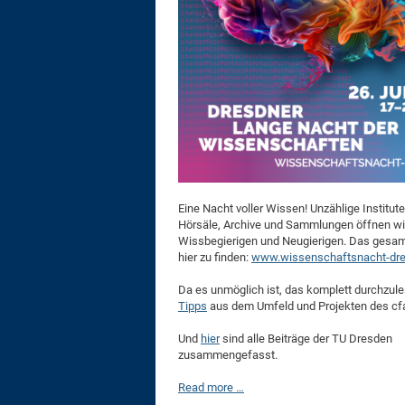
Eine Nacht voller Wissen! Unzählige Institute
Hörsäle, Archive und Sammlungen öffnen wie
Wissbegierigen und Neugierigen. Das gesa
hier zu finden:
www.wissenschaftsnacht-dr
Da es unmöglich ist, das komplett durchzul
Tipps
aus dem Umfeld und Projekten des cfa
Und
hier
sind alle Beiträge der TU Dresden
zusammengefasst.
Read more …