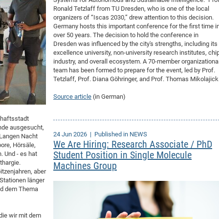
Ronald Tetzlaff from TU Dresden, who is one of the local
organizers of “Iscas 2030,” drew attention to this decision.
Germany hosts this important conference for the first time i
over 50 years. The decision to hold the conference in
Dresden was influenced by the city's strengths, including its
excellence university, non-university research institutes, chi
industry, and overall ecosystem. A 70-member organizationa
team has been formed to prepare for the event, led by Prof.
Tetzlaff, Prof. Diana Göhringer, and Prof. Thomas Mikolajick
Source article
(in German)
haftsstadt
nde ausgesucht,
24 Jun 2026
| Published in NEWS
 Langen Nacht
We Are Hiring: Research Associate / PhD
ore, Hörsäle,
Student Position in Single Molecule
. Und - es hat
thargie.
Machines Group
pitzenjahren, aber
 Stationen länger
 und dem Thema
die wir mit dem