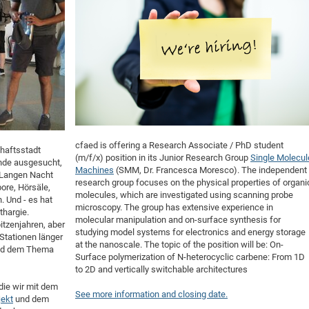
DFG Project with
2015: 3rd DNS
DFG Project withi
2014: 2nd DNS
IMPRS-CPQM Pro
2013: Nanoanalyt
DFG Project Skyr
2013: EUROMAT
DFG Großgerät
2013: 1st DNS
BMWi Project
2013: Grand Ope
EFRE Project
BMBF Project
cfaed is offering a Research Associate / PhD student
haftsstadt
(m/f/x) position in its Junior Research Group
Single Molecul
nde ausgesucht,
Machines
(SMM, Dr. Francesca Moresco). The independent
 Langen Nacht
research group focuses on the physical properties of organi
ore, Hörsäle,
molecules, which are investigated using scanning probe
. Und - es hat
microscopy. The group has extensive experience in
thargie.
molecular manipulation and on-surface synthesis for
pitzenjahren, aber
studying model systems for electronics and energy storage
 Stationen länger
at the nanoscale. The topic of the position will be: On-
 und dem Thema
Surface polymerization of N-heterocyclic carbene: From 1D
to 2D and vertically switchable architectures
die wir mit dem
See more information and closing date.
jekt
und dem