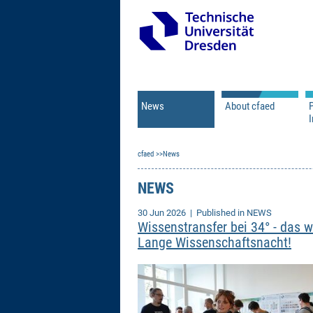
News
About cfaed
I
Vacancies
Motivation & Approac
cfaed
Open Calls
News
Associate Member Appl
Vision & Mission
Executive Board
NEWS
Program Office
IT
Infrastructure
30 Jun 2026
| Published in NEWS
Wissenstransfer bei 34° - das w
Lange Wissenschaftsnacht!