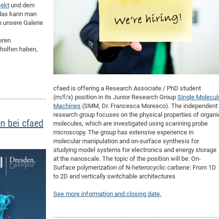
jekt
und dem
 das kann man
 unsere Galerie
eren
eholfen haben,
cfaed is offering a Research Associate / PhD student
(m/f/x) position in its Junior Research Group
Single Molecul
Machines
(SMM, Dr. Francesca Moresco). The independent
research group focuses on the physical properties of organi
n bei cfaed
molecules, which are investigated using scanning probe
microscopy. The group has extensive experience in
molecular manipulation and on-surface synthesis for
studying model systems for electronics and energy storage
at the nanoscale. The topic of the position will be: On-
Surface polymerization of N-heterocyclic carbene: From 1D
to 2D and vertically switchable architectures
See more information and closing date.